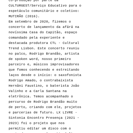
co-produção por parte da
CULTURGEST/Serviço Educativo para o
espetáculo comunitário e coletivo:
MUTIRÃO (2016).
Em setembro de 2020, fizemos o
concerto de lançamento da afárá na
novíssima Casa do Capitão, espaço
comandado pela experiente e
destacada produtora CTL - Cultural
Trend Lisbon. Este concerto reuniu
no palco, Rodrigo Brandão, artista
de spoken word, nosso primeiro
parceiro e, músicos improvisadores
que fomos conhecendo e estreitando
laços desde o início: o saxofonista
Rodrigo Amado, o contrabaixista
Hernâni Faustino, o baterista João
Valinho e a Carla Santana na
eletrônica. Temos acompanhado o
percurso de Rodrigo Brandão muito
de perto, criando com ele, projetos
e parcerias de futuro. LX LIVRE -
Sintonia Encontro Presença
(2021 -
2023)
foi o projeto que nos
permitiu editar um disco com o