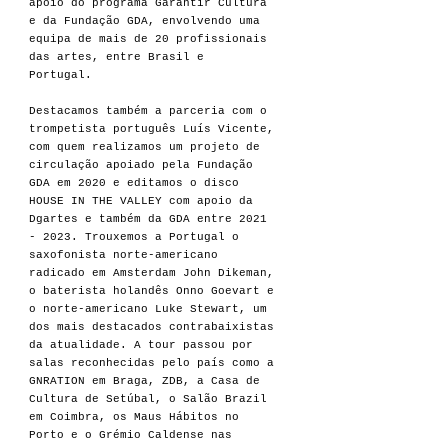
apoio do programa Garantir Cultura
e da Fundação GDA, envolvendo uma
equipa de mais de 20 profissionais
das artes, entre Brasil e
Portugal.
Destacamos também a parceria com o
trompetista português Luís Vicente,
com quem realizamos um projeto de
circulação apoiado pela Fundação
GDA em 2020 e editamos o disco
HOUSE IN THE VALLEY com apoio da
Dgartes e também da GDA entre
2021
- 2023
. Trouxemos a Portugal o
saxofonista norte-americano
radicado em Amsterdam John Dikeman,
o baterista holandês Onno Goevart e
o norte-americano Luke Stewart, um
dos mais destacados contrabaixistas
da atualidade. A tour passou por
salas reconhecidas pelo país como a
GNRATION em Braga, ZDB, a Casa de
Cultura de Setúbal, o Salão Brazil
em Coimbra, os Maus Hábitos no
Porto e o Grémio Caldense nas