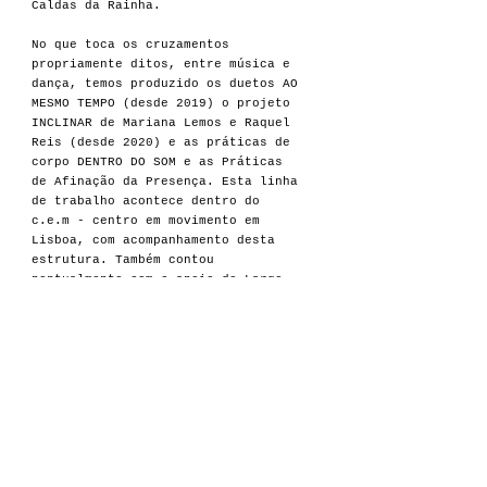
Caldas da Rainha. ​
No que toca os cruzamentos
propriamente ditos, entre música e
dança, temos produzido os duetos AO
MESMO TEMPO (desde 2019) o projeto
INCLINAR de Mariana Lemos e Raquel
Reis (desde 2020) e as práticas de
corpo DENTRO DO SOM e as Práticas
de Afinação da Presença. Esta linha
de trabalho acontece dentro do
c.e.m - centro em movimento em
Lisboa, com acompanhamento desta
estrutura. Também contou
pontualmente com o apoio do Largo
Residências e da Karnart.
PARCERIAS ARTÍSTICAS
Rodrigo Brandão, Luís Vicente,
João Valinho, Yedo Gibson,
Felipe Zenícola, Rodrigo
Amado, Hernâni Faustino, Carla
Santana, Thiago França,
Guilherme Granado, Marcos
Gerez, Pedro Melo Alves,
Raquel Reis, Maria da Rocha,
Mané Fernandes, Mariana
Camacho, José Lencastre, Onno
Goevart, John Diekman, Luke