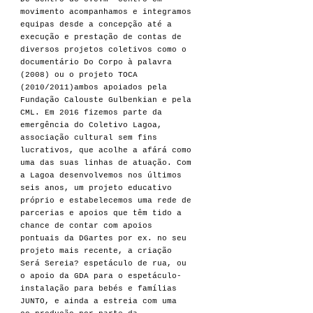
movimento acompanhamos e integramos
equipas desde a concepção até a
execução e prestação de contas de
diversos projetos coletivos como o
documentário Do Corpo à palavra
(2008) ou o projeto TOCA
(2010/2011)ambos apoiados pela
Fundação Calouste Gulbenkian e pela
CML. Em 2016 fizemos parte da
emergência do Coletivo Lagoa,
associação cultural sem fins
lucrativos, que acolhe a afárá como
uma das suas linhas de atuação. Com
a Lagoa desenvolvemos nos últimos
seis anos, um projeto educativo
próprio e estabelecemos uma rede de
parcerias e apoios que têm tido a
chance de contar com apoios
pontuais da DGartes por ex. no seu
projeto mais recente, a criação
Será Sereia? espetáculo de rua, ou
o apoio da GDA para o espetáculo-
instalação para bebés e famílias
JUNTO, e ainda a estreia com uma