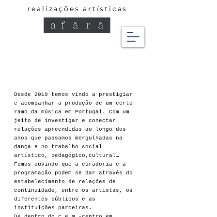
realizações artísticas
Desde 2019 temos vindo a prestigiar
e acompanhar a produção de um certo
ramo da música em Portugal. Com um
jeito de investigar e conectar
relações apreendidas ao longo dos
anos que passamos mergulhadas na
dança e no trabalho social
artístico, pedagógico,cultural…
Fomos ouvindo que a curadoria e a
programação podem se dar através do
estabelecimento de relações de
continuidade, entre os artistas, os
diferentes públicos e as
instituições parceiras.
De dentro do c.e.m -centro em